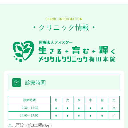
CLINIC INFORMATION
クリニック情報
診療時間
診療時間
月
火
水
木
金
土
9:30～12:30
●
●
●
●
●
△
14:00～17:00
●
●
●
●
●
／
△
…再診（第3土曜のみ）