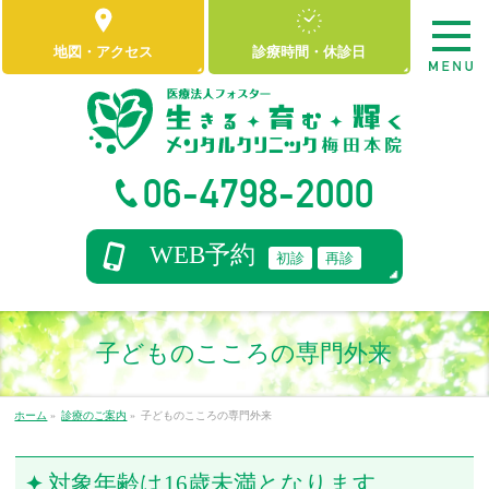
地図
・
アクセス
診療時間
・
休診日
06-4798-2000
WEB予約
初診
再診
子どものこころの専門外来
ホーム
»
診療のご案内
»
子どものこころの専門外来
対象年齢は16歳未満となります