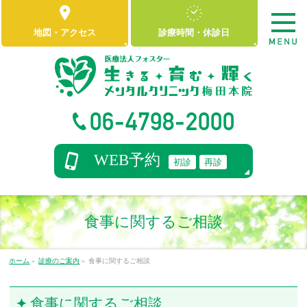
地図
・
アクセス
診療時間
・
休診日
06-4798-2000
WEB予約
初診
再診
食事に関するご相談
ホーム
»
診療のご案内
»
食事に関するご相談
食事に関するご相談